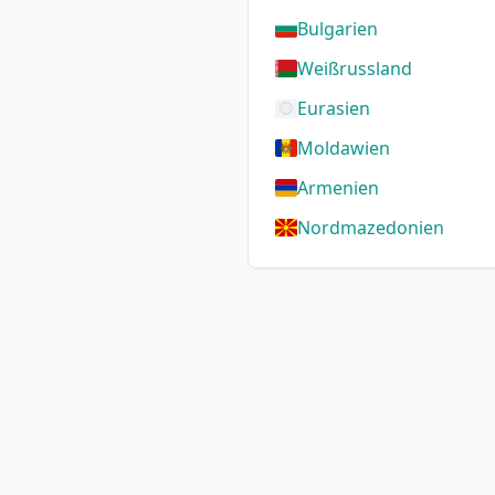
Bulgarien
Weißrussland
Eurasien
Moldawien
Armenien
Nordmazedonien