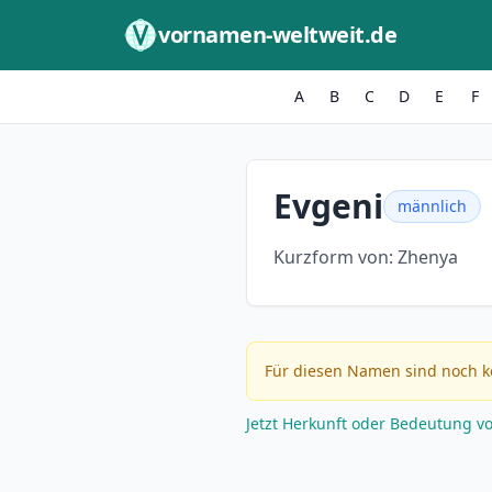
Zum Inhalt springen
vornamen-weltweit.de
A
B
C
D
E
F
Evgeni
männlich
Kurzform von:
Zhenya
Für diesen Namen sind noch k
Jetzt Herkunft oder Bedeutung v