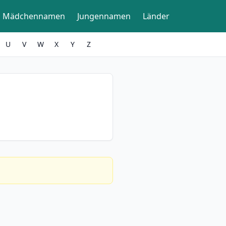
Mädchennamen
Jungennamen
Länder
U
V
W
X
Y
Z