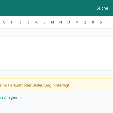
Suche
G
H
I
J
K
L
M
N
O
P
Q
R
S
T
eine Herkunft oder Bedeutung hinterlegt.
orschlagen →