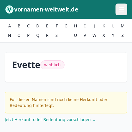
Zum Inhalt springen
vornamen-weltweit.de
A
B
C
D
E
F
G
H
I
J
K
L
M
N
O
P
Q
R
S
T
U
V
W
X
Y
Z
Evette
weiblich
Für diesen Namen sind noch keine Herkunft oder
Bedeutung hinterlegt.
Jetzt Herkunft oder Bedeutung vorschlagen →