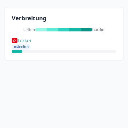
Verbreitung
selten
häufig
Türkei
männlich