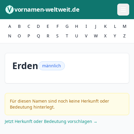
Zum Inhalt springen
vornamen-weltweit.de
A
B
C
D
E
F
G
H
I
J
K
L
M
N
O
P
Q
R
S
T
U
V
W
X
Y
Z
Erden
männlich
Für diesen Namen sind noch keine Herkunft oder
Bedeutung hinterlegt.
Jetzt Herkunft oder Bedeutung vorschlagen →