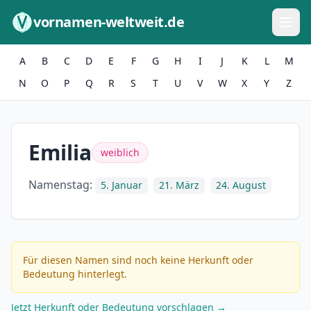
Zum Inhalt springen
vornamen-weltweit.de
A
B
C
D
E
F
G
H
I
J
K
L
M
N
O
P
Q
R
S
T
U
V
W
X
Y
Z
Emilia
weiblich
Namenstag:
5. Januar
21. März
24. August
Für diesen Namen sind noch keine Herkunft oder
Bedeutung hinterlegt.
Jetzt Herkunft oder Bedeutung vorschlagen →