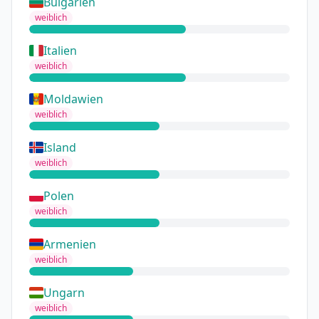
Bulgarien
weiblich
Italien
weiblich
Moldawien
weiblich
Island
weiblich
Polen
weiblich
Armenien
weiblich
Ungarn
weiblich