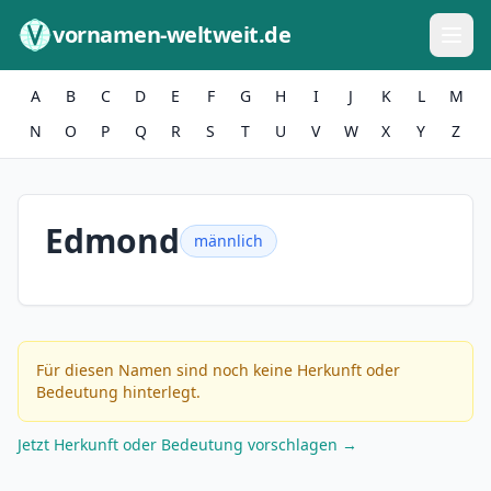
Zum Inhalt springen
vornamen-weltweit.de
A
B
C
D
E
F
G
H
I
J
K
L
M
N
O
P
Q
R
S
T
U
V
W
X
Y
Z
Edmond
männlich
Für diesen Namen sind noch keine Herkunft oder
Bedeutung hinterlegt.
Jetzt Herkunft oder Bedeutung vorschlagen →