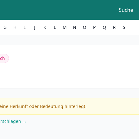
Suche
G
H
I
J
K
L
M
N
O
P
Q
R
S
T
ich
eine Herkunft oder Bedeutung hinterlegt.
orschlagen →