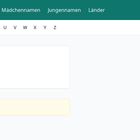
Mädchennamen
Jungennamen
Länder
U
V
W
X
Y
Z