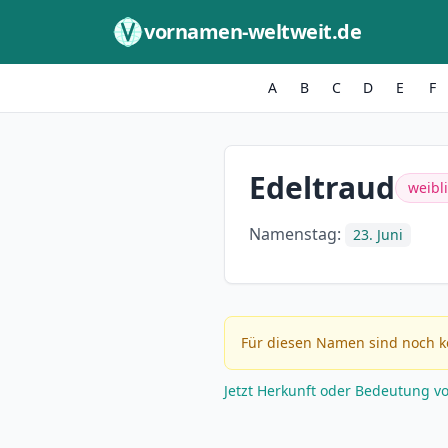
Zum Inhalt springen
vornamen-weltweit.de
A
B
C
D
E
F
Edeltraud
weibl
Namenstag:
23. Juni
Für diesen Namen sind noch k
Jetzt Herkunft oder Bedeutung v