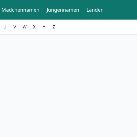
Mädchennamen
Jungennamen
Länder
U
V
W
X
Y
Z