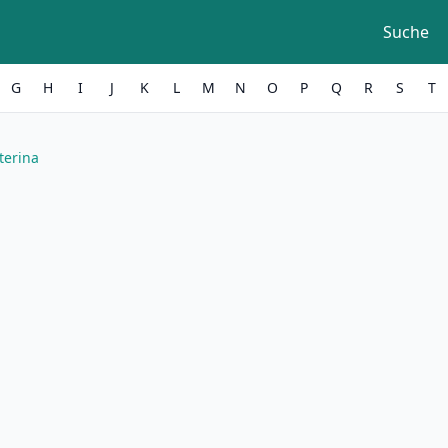
Suche
G
H
I
J
K
L
M
N
O
P
Q
R
S
T
terina