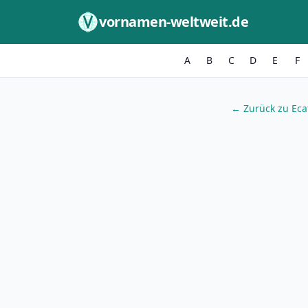
Zum Inhalt springen
vornamen-weltweit.de
A
B
C
D
E
F
← Zurück zu Eca