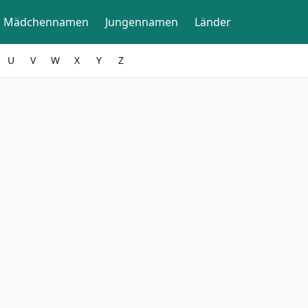
Mädchennamen
Jungennamen
Länder
U
V
W
X
Y
Z