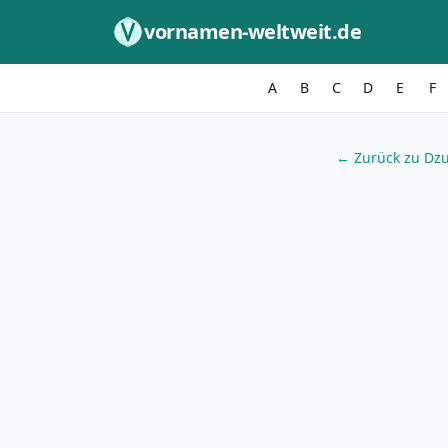
Zum Inhalt springen
vornamen-weltweit.de
A
B
C
D
E
F
← Zurück zu Dzu