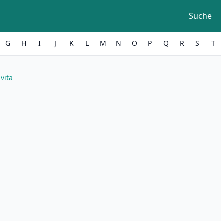
Suche
G
H
I
J
K
L
M
N
O
P
Q
R
S
T
vita