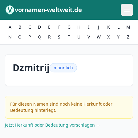
Zum Inhalt springen
vornamen-weltweit.de
A
B
C
D
E
F
G
H
I
J
K
L
M
N
O
P
Q
R
S
T
U
V
W
X
Y
Z
Dzmitrij
männlich
Für diesen Namen sind noch keine Herkunft oder
Bedeutung hinterlegt.
Jetzt Herkunft oder Bedeutung vorschlagen →