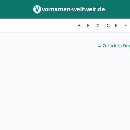
Zum Inhalt springen
vornamen-weltweit.de
A
B
C
D
E
F
← Zurück zu Dr