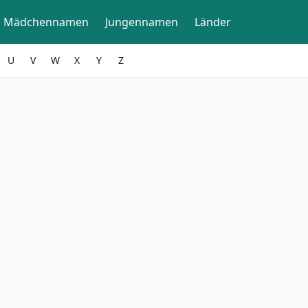
Mädchennamen
Jungennamen
Länder
U
V
W
X
Y
Z