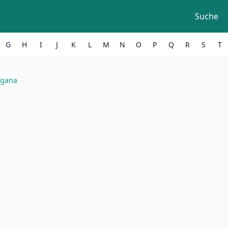
Suche
G
H
I
J
K
L
M
N
O
P
Q
R
S
T
agana