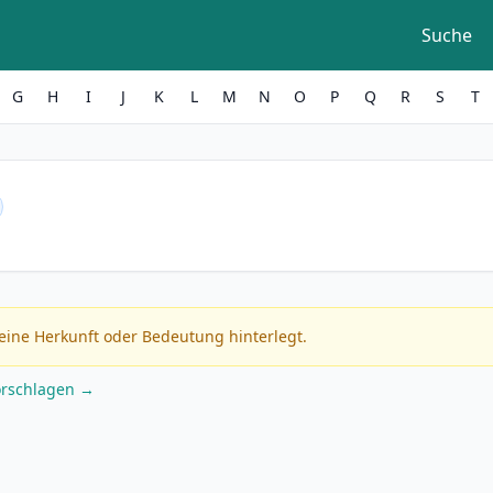
Suche
G
H
I
J
K
L
M
N
O
P
Q
R
S
T
eine Herkunft oder Bedeutung hinterlegt.
orschlagen →