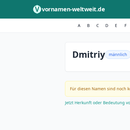
Zum Inhalt springen
vornamen-weltweit.de
A
B
C
D
E
F
Dmitriy
männlich
Für diesen Namen sind noch k
Jetzt Herkunft oder Bedeutung v