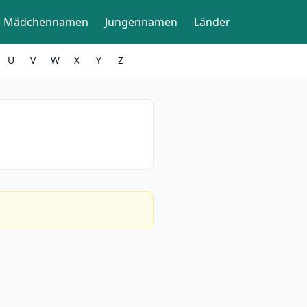
Mädchennamen
Jungennamen
Länder
U
V
W
X
Y
Z