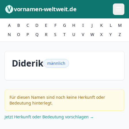
Zum Inhalt springen
vornamen-weltweit.de
A
B
C
D
E
F
G
H
I
J
K
L
M
N
O
P
Q
R
S
T
U
V
W
X
Y
Z
Diderik
männlich
Für diesen Namen sind noch keine Herkunft oder
Bedeutung hinterlegt.
Jetzt Herkunft oder Bedeutung vorschlagen →