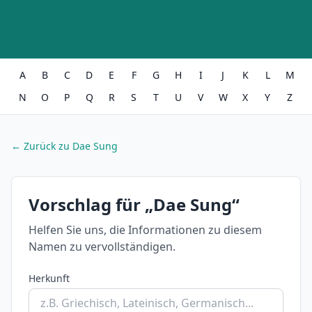
A
B
C
D
E
F
G
H
I
J
K
L
M
N
O
P
Q
R
S
T
U
V
W
X
Y
Z
← Zurück zu Dae Sung
Vorschlag für „Dae Sung“
Helfen Sie uns, die Informationen zu diesem
Namen zu vervollständigen.
Herkunft