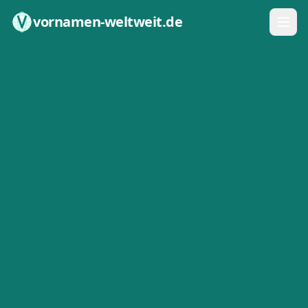
Zum Inhalt springen
vornamen-weltweit.de