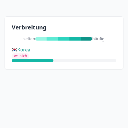
Verbreitung
selten
häufig
Korea
weiblich