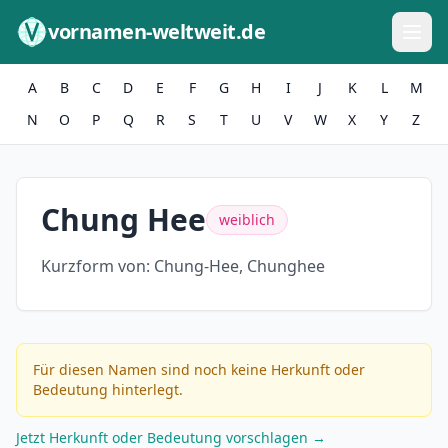
Zum Inhalt springen
vornamen-weltweit.de
A
B
C
D
E
F
G
H
I
J
K
L
M
N
O
P
Q
R
S
T
U
V
W
X
Y
Z
Chung Hee
weiblich
Kurzform von:
Chung-Hee, Chunghee
Für diesen Namen sind noch keine Herkunft oder
Bedeutung hinterlegt.
Jetzt Herkunft oder Bedeutung vorschlagen →