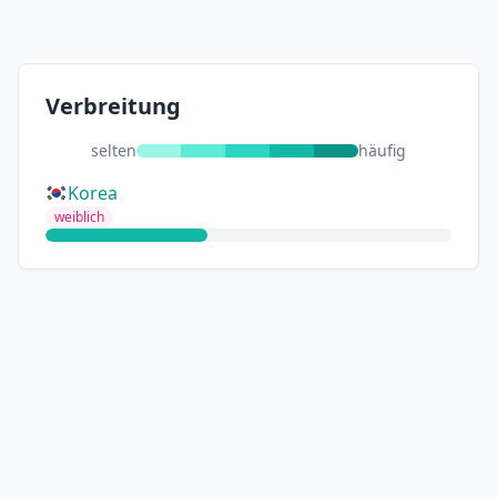
Verbreitung
selten
häufig
Korea
weiblich