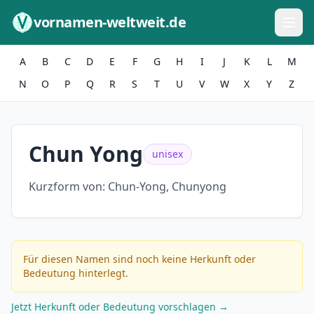
Zum Inhalt springen
vornamen-weltweit.de
A
B
C
D
E
F
G
H
I
J
K
L
M
N
O
P
Q
R
S
T
U
V
W
X
Y
Z
Chun Yong
unisex
Kurzform von:
Chun-Yong, Chunyong
Für diesen Namen sind noch keine Herkunft oder
Bedeutung hinterlegt.
Jetzt Herkunft oder Bedeutung vorschlagen →