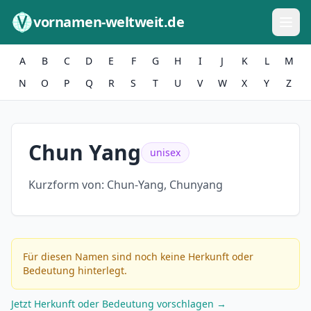
Zum Inhalt springen
vornamen-weltweit.de
A
B
C
D
E
F
G
H
I
J
K
L
M
N
O
P
Q
R
S
T
U
V
W
X
Y
Z
Chun Yang
unisex
Kurzform von:
Chun-Yang, Chunyang
Für diesen Namen sind noch keine Herkunft oder
Bedeutung hinterlegt.
Jetzt Herkunft oder Bedeutung vorschlagen →