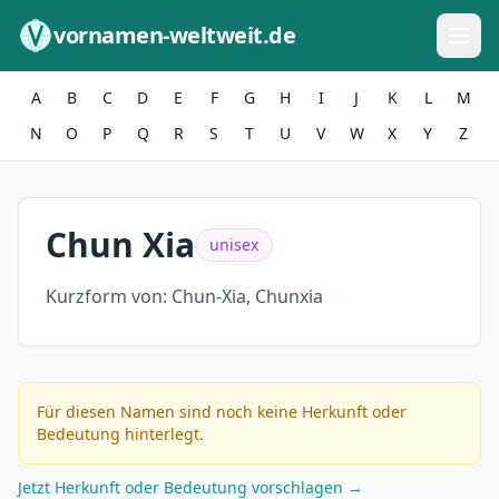
Zum Inhalt springen
vornamen-weltweit.de
A
B
C
D
E
F
G
H
I
J
K
L
M
N
O
P
Q
R
S
T
U
V
W
X
Y
Z
Chun Xia
unisex
Kurzform von:
Chun-Xia, Chunxia
Für diesen Namen sind noch keine Herkunft oder
Bedeutung hinterlegt.
Jetzt Herkunft oder Bedeutung vorschlagen →