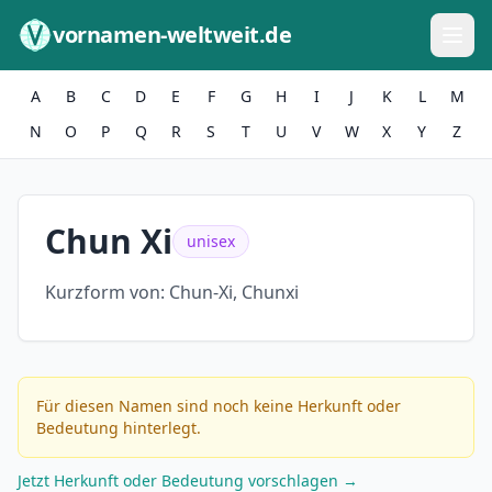
Zum Inhalt springen
vornamen-weltweit.de
A
B
C
D
E
F
G
H
I
J
K
L
M
N
O
P
Q
R
S
T
U
V
W
X
Y
Z
Chun Xi
unisex
Kurzform von:
Chun-Xi, Chunxi
Für diesen Namen sind noch keine Herkunft oder
Bedeutung hinterlegt.
Jetzt Herkunft oder Bedeutung vorschlagen →