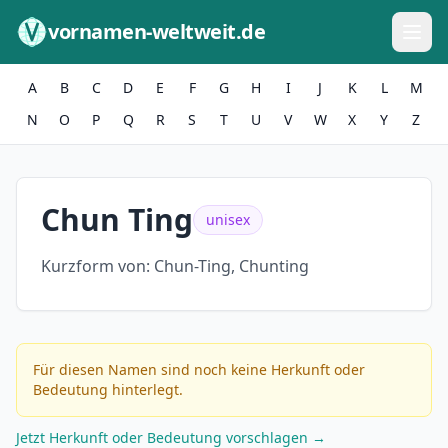
Zum Inhalt springen
vornamen-weltweit.de
A
B
C
D
E
F
G
H
I
J
K
L
M
N
O
P
Q
R
S
T
U
V
W
X
Y
Z
Chun Ting
unisex
Kurzform von:
Chun-Ting, Chunting
Für diesen Namen sind noch keine Herkunft oder
Bedeutung hinterlegt.
Jetzt Herkunft oder Bedeutung vorschlagen →