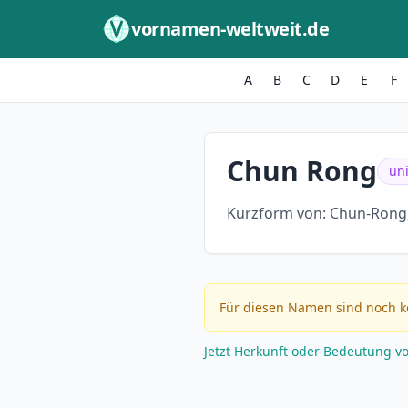
Zum Inhalt springen
vornamen-weltweit.de
A
B
C
D
E
F
Chun Rong
un
Kurzform von:
Chun-Rong
Für diesen Namen sind noch k
Jetzt Herkunft oder Bedeutung v