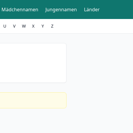
Mädchennamen
Jungennamen
Länder
U
V
W
X
Y
Z