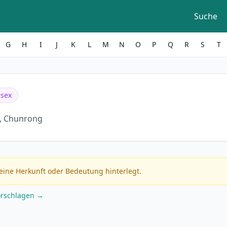
Suche
G
H
I
J
K
L
M
N
O
P
Q
R
S
T
isex
, Chunrong
eine Herkunft oder Bedeutung hinterlegt.
orschlagen →