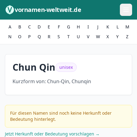
Zum Inhalt springen
vornamen-weltweit.de
A
B
C
D
E
F
G
H
I
J
K
L
M
N
O
P
Q
R
S
T
U
V
W
X
Y
Z
Chun Qin
unisex
Kurzform von:
Chun-Qin, Chunqin
Für diesen Namen sind noch keine Herkunft oder
Bedeutung hinterlegt.
Jetzt Herkunft oder Bedeutung vorschlagen →