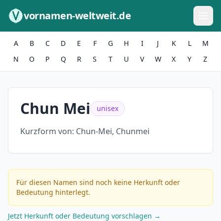
Zum Inhalt springen
vornamen-weltweit.de
A
B
C
D
E
F
G
H
I
J
K
L
M
N
O
P
Q
R
S
T
U
V
W
X
Y
Z
Chun Mei
unisex
Kurzform von:
Chun-Mei, Chunmei
Für diesen Namen sind noch keine Herkunft oder
Bedeutung hinterlegt.
Jetzt Herkunft oder Bedeutung vorschlagen →