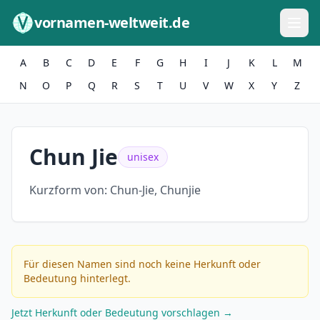
Zum Inhalt springen
vornamen-weltweit.de
A
B
C
D
E
F
G
H
I
J
K
L
M
N
O
P
Q
R
S
T
U
V
W
X
Y
Z
Chun Jie
unisex
Kurzform von:
Chun-Jie, Chunjie
Für diesen Namen sind noch keine Herkunft oder
Bedeutung hinterlegt.
Jetzt Herkunft oder Bedeutung vorschlagen →