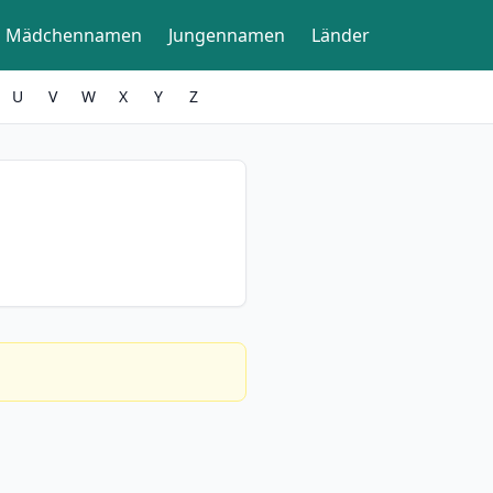
Mädchennamen
Jungennamen
Länder
U
V
W
X
Y
Z