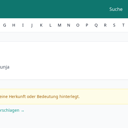
Suche
G
H
I
J
K
L
M
N
O
P
Q
R
S
T
hunja
eine Herkunft oder Bedeutung hinterlegt.
orschlagen →