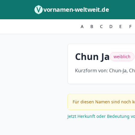
Zum Inhalt springen
vornamen-weltweit.de
A
B
C
D
E
F
Chun Ja
weiblich
Kurzform von:
Chun-Ja, C
Für diesen Namen sind noch k
Jetzt Herkunft oder Bedeutung v