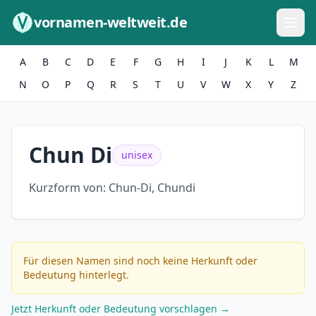
Zum Inhalt springen
vornamen-weltweit.de
A
B
C
D
E
F
G
H
I
J
K
L
M
N
O
P
Q
R
S
T
U
V
W
X
Y
Z
Chun Di
unisex
Kurzform von:
Chun-Di, Chundi
Für diesen Namen sind noch keine Herkunft oder
Bedeutung hinterlegt.
Jetzt Herkunft oder Bedeutung vorschlagen →