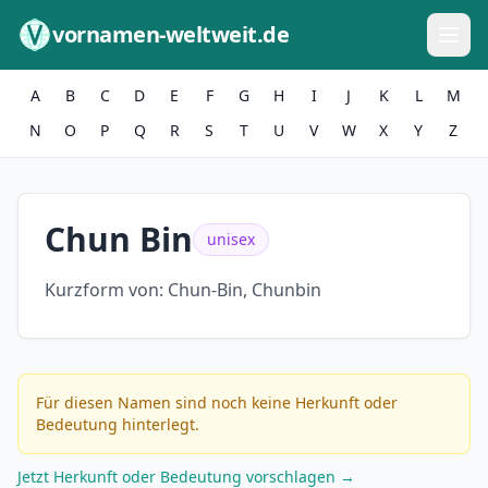
Zum Inhalt springen
vornamen-weltweit.de
A
B
C
D
E
F
G
H
I
J
K
L
M
N
O
P
Q
R
S
T
U
V
W
X
Y
Z
Chun Bin
unisex
Kurzform von:
Chun-Bin, Chunbin
Für diesen Namen sind noch keine Herkunft oder
Bedeutung hinterlegt.
Jetzt Herkunft oder Bedeutung vorschlagen →