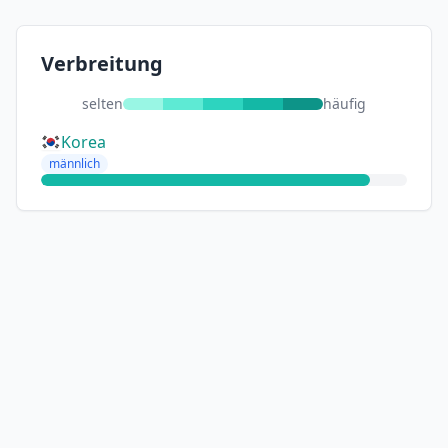
Verbreitung
selten
häufig
Korea
männlich