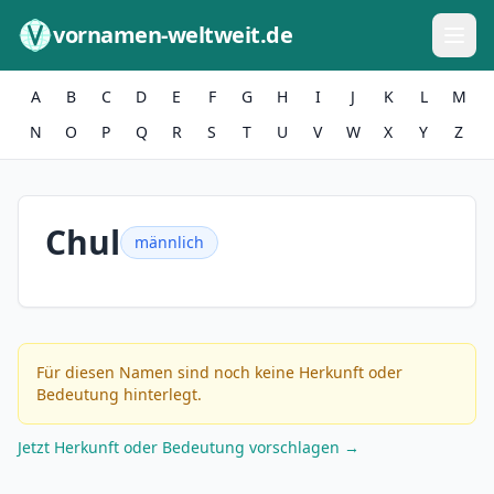
Zum Inhalt springen
vornamen-weltweit.de
A
B
C
D
E
F
G
H
I
J
K
L
M
N
O
P
Q
R
S
T
U
V
W
X
Y
Z
Chul
männlich
Für diesen Namen sind noch keine Herkunft oder
Bedeutung hinterlegt.
Jetzt Herkunft oder Bedeutung vorschlagen →