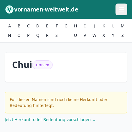
Zum Inhalt springen
vornamen-weltweit.de
A
B
C
D
E
F
G
H
I
J
K
L
M
N
O
P
Q
R
S
T
U
V
W
X
Y
Z
Chui
unisex
Für diesen Namen sind noch keine Herkunft oder
Bedeutung hinterlegt.
Jetzt Herkunft oder Bedeutung vorschlagen →