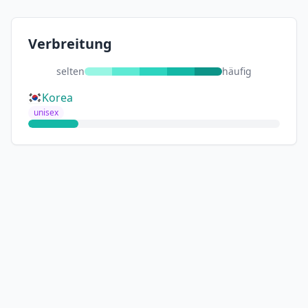
Verbreitung
selten
häufig
Korea
unisex