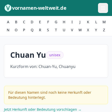
Zum Inhalt springen
vornamen-weltweit.de
A
B
C
D
E
F
G
H
I
J
K
L
M
N
O
P
Q
R
S
T
U
V
W
X
Y
Z
Chuan Yu
unisex
Kurzform von:
Chuan-Yu, Chuanyu
Für diesen Namen sind noch keine Herkunft oder
Bedeutung hinterlegt.
Jetzt Herkunft oder Bedeutung vorschlagen →