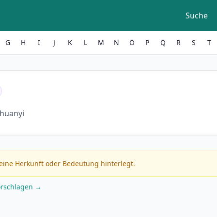
Suche
G
H
I
J
K
L
M
N
O
P
Q
R
S
T
Chuanyi
eine Herkunft oder Bedeutung hinterlegt.
orschlagen →