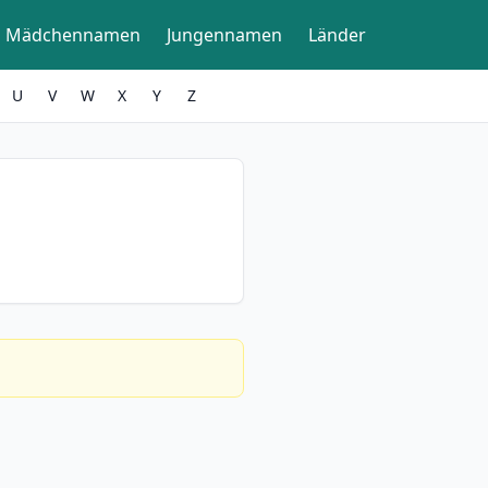
Mädchennamen
Jungennamen
Länder
U
V
W
X
Y
Z