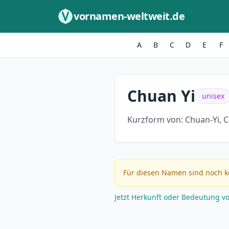
Zum Inhalt springen
vornamen-weltweit.de
A
B
C
D
E
F
Chuan Yi
unisex
Kurzform von:
Chuan-Yi, 
Für diesen Namen sind noch k
Jetzt Herkunft oder Bedeutung v