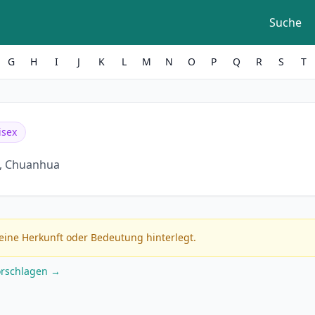
Suche
G
H
I
J
K
L
M
N
O
P
Q
R
S
T
isex
, Chuanhua
eine Herkunft oder Bedeutung hinterlegt.
orschlagen →