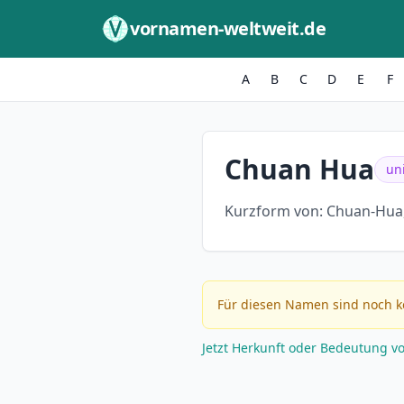
Zum Inhalt springen
vornamen-weltweit.de
A
B
C
D
E
F
Chuan Hua
un
Kurzform von:
Chuan-Hua
Für diesen Namen sind noch k
Jetzt Herkunft oder Bedeutung v