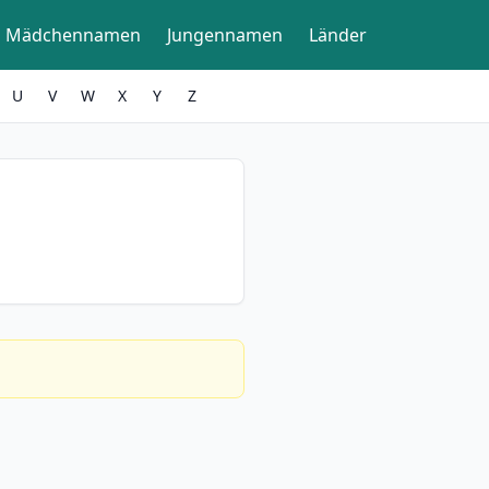
Mädchennamen
Jungennamen
Länder
U
V
W
X
Y
Z