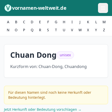
Zum Inhalt springen
vornamen-weltweit.de
A
B
C
D
E
F
G
H
I
J
K
L
M
N
O
P
Q
R
S
T
U
V
W
X
Y
Z
Chuan Dong
unisex
Kurzform von:
Chuan-Dong, Chuandong
Für diesen Namen sind noch keine Herkunft oder
Bedeutung hinterlegt.
Jetzt Herkunft oder Bedeutung vorschlagen →