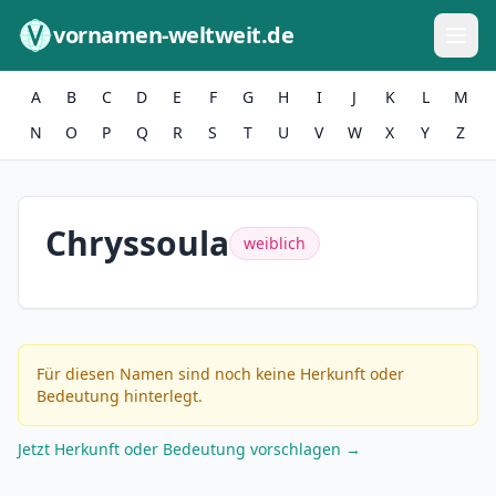
Zum Inhalt springen
vornamen-weltweit.de
A
B
C
D
E
F
G
H
I
J
K
L
M
N
O
P
Q
R
S
T
U
V
W
X
Y
Z
Chryssoula
weiblich
Für diesen Namen sind noch keine Herkunft oder
Bedeutung hinterlegt.
Jetzt Herkunft oder Bedeutung vorschlagen →