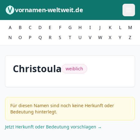
Zum Inhalt springen
vornamen-weltweit.de
A
B
C
D
E
F
G
H
I
J
K
L
M
N
O
P
Q
R
S
T
U
V
W
X
Y
Z
Christoula
weiblich
Für diesen Namen sind noch keine Herkunft oder
Bedeutung hinterlegt.
Jetzt Herkunft oder Bedeutung vorschlagen →