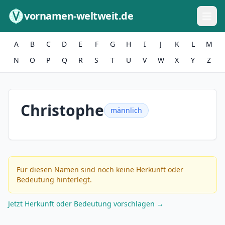
Zum Inhalt springen
vornamen-weltweit.de
A
B
C
D
E
F
G
H
I
J
K
L
M
N
O
P
Q
R
S
T
U
V
W
X
Y
Z
Christophe
männlich
Für diesen Namen sind noch keine Herkunft oder
Bedeutung hinterlegt.
Jetzt Herkunft oder Bedeutung vorschlagen →