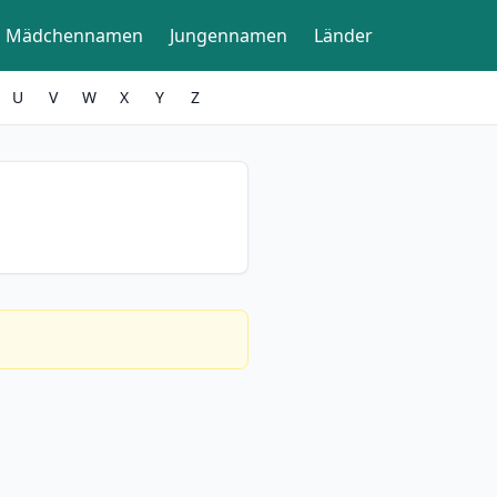
Mädchennamen
Jungennamen
Länder
U
V
W
X
Y
Z