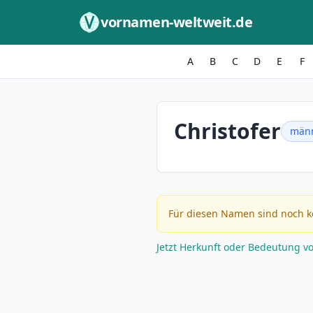
Zum Inhalt springen
vornamen-weltweit.de
A
B
C
D
E
F
Christofer
männ
Für diesen Namen sind noch k
Jetzt Herkunft oder Bedeutung v