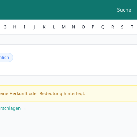
Suche
G
H
I
J
K
L
M
N
O
P
Q
R
S
T
lich
eine Herkunft oder Bedeutung hinterlegt.
orschlagen →