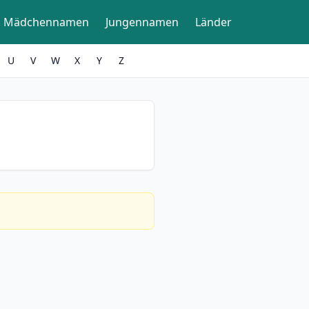
Mädchennamen
Jungennamen
Länder
U
V
W
X
Y
Z