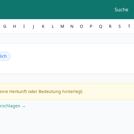
Suche
G
H
I
J
K
L
M
N
O
P
Q
R
S
T
ich
eine Herkunft oder Bedeutung hinterlegt.
orschlagen →