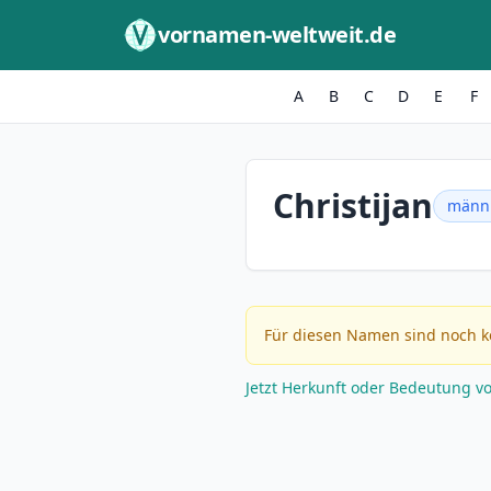
Zum Inhalt springen
vornamen-weltweit.de
A
B
C
D
E
F
Christijan
männl
Für diesen Namen sind noch k
Jetzt Herkunft oder Bedeutung v