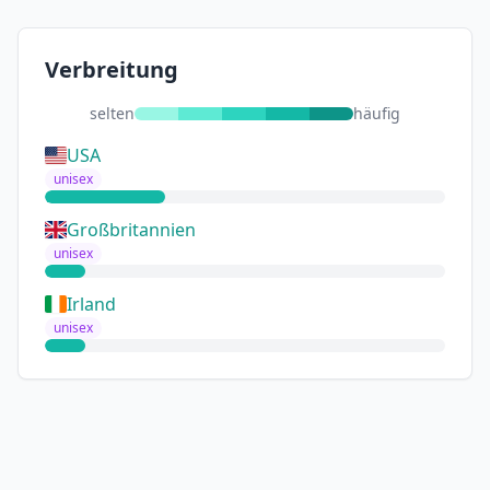
Verbreitung
selten
häufig
USA
unisex
Großbritannien
unisex
Irland
unisex