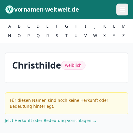
Zum Inhalt springen
vornamen-weltweit.de
A
B
C
D
E
F
G
H
I
J
K
L
M
N
O
P
Q
R
S
T
U
V
W
X
Y
Z
Christhilde
weiblich
Für diesen Namen sind noch keine Herkunft oder
Bedeutung hinterlegt.
Jetzt Herkunft oder Bedeutung vorschlagen →