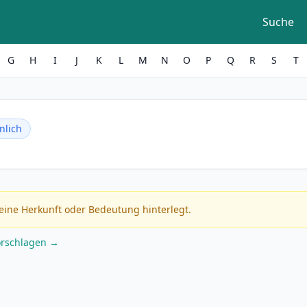
Suche
G
H
I
J
K
L
M
N
O
P
Q
R
S
T
nlich
eine Herkunft oder Bedeutung hinterlegt.
orschlagen →