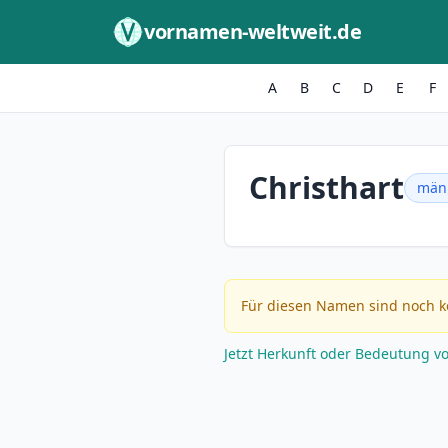
Zum Inhalt springen
vornamen-weltweit.de
A
B
C
D
E
F
Christhart
män
Für diesen Namen sind noch k
Jetzt Herkunft oder Bedeutung v