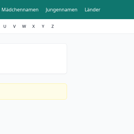
Mädchennamen
Jungennamen
Länder
U
V
W
X
Y
Z