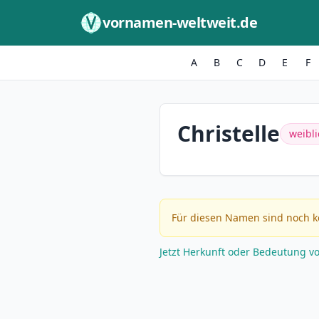
Zum Inhalt springen
vornamen-weltweit.de
A
B
C
D
E
F
Christelle
weibli
Für diesen Namen sind noch k
Jetzt Herkunft oder Bedeutung v