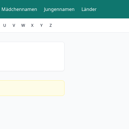
Mädchennamen
Jungennamen
Länder
U
V
W
X
Y
Z