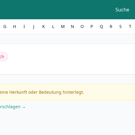
Suche
G
H
I
J
K
L
M
N
O
P
Q
R
S
T
ch
eine Herkunft oder Bedeutung hinterlegt.
orschlagen →