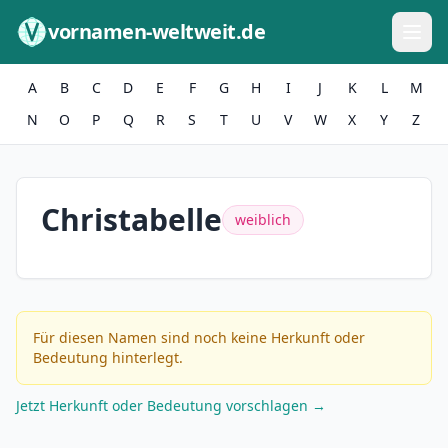
Zum Inhalt springen
vornamen-weltweit.de
A
B
C
D
E
F
G
H
I
J
K
L
M
N
O
P
Q
R
S
T
U
V
W
X
Y
Z
Christabelle
weiblich
Für diesen Namen sind noch keine Herkunft oder
Bedeutung hinterlegt.
Jetzt Herkunft oder Bedeutung vorschlagen →