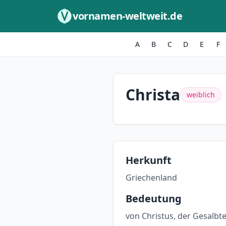
Zum Inhalt springen
vornamen-weltweit.de
A
B
C
D
E
F
Christa
weiblich
Herkunft
Griechenland
Bedeutung
von Christus, der Gesalbt