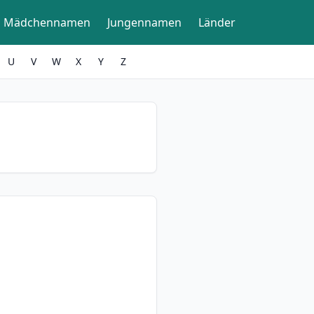
Mädchennamen
Jungennamen
Länder
U
V
W
X
Y
Z