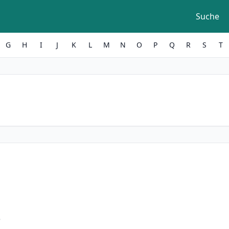
Suche
G
H
I
J
K
L
M
N
O
P
Q
R
S
T
e