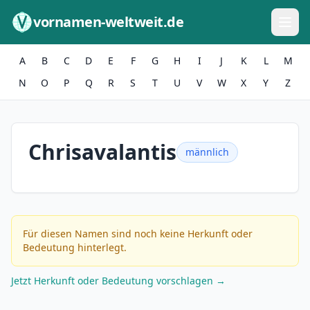
Zum Inhalt springen
vornamen-weltweit.de
A
B
C
D
E
F
G
H
I
J
K
L
M
N
O
P
Q
R
S
T
U
V
W
X
Y
Z
Chrisavalantis
männlich
Für diesen Namen sind noch keine Herkunft oder
Bedeutung hinterlegt.
Jetzt Herkunft oder Bedeutung vorschlagen →