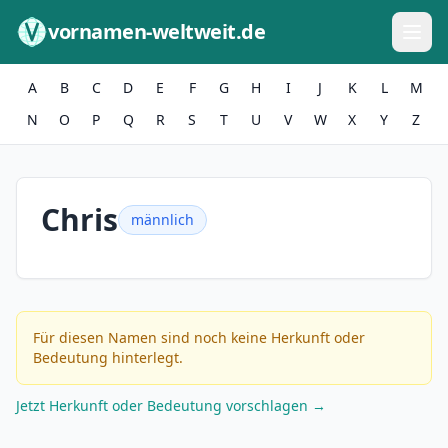
Zum Inhalt springen
vornamen-weltweit.de
A
B
C
D
E
F
G
H
I
J
K
L
M
N
O
P
Q
R
S
T
U
V
W
X
Y
Z
Chris
männlich
Für diesen Namen sind noch keine Herkunft oder
Bedeutung hinterlegt.
Jetzt Herkunft oder Bedeutung vorschlagen →