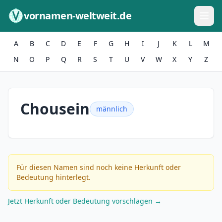
Zum Inhalt springen
vornamen-weltweit.de
A
B
C
D
E
F
G
H
I
J
K
L
M
N
O
P
Q
R
S
T
U
V
W
X
Y
Z
Chousein
männlich
Für diesen Namen sind noch keine Herkunft oder
Bedeutung hinterlegt.
Jetzt Herkunft oder Bedeutung vorschlagen →