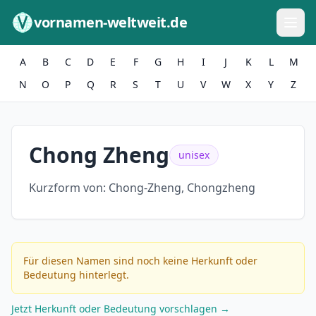
Zum Inhalt springen
vornamen-weltweit.de
A
B
C
D
E
F
G
H
I
J
K
L
M
N
O
P
Q
R
S
T
U
V
W
X
Y
Z
Chong Zheng
unisex
Kurzform von:
Chong-Zheng, Chongzheng
Für diesen Namen sind noch keine Herkunft oder
Bedeutung hinterlegt.
Jetzt Herkunft oder Bedeutung vorschlagen →