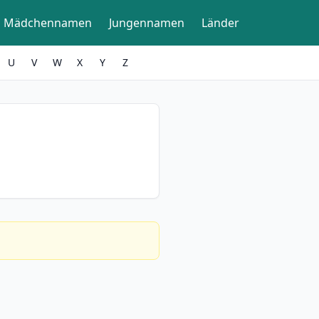
Mädchennamen
Jungennamen
Länder
U
V
W
X
Y
Z