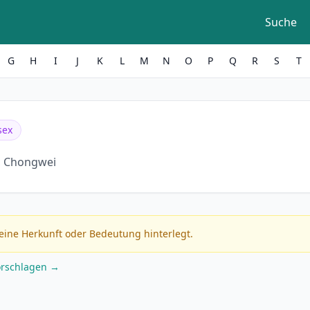
Suche
G
H
I
J
K
L
M
N
O
P
Q
R
S
T
sex
 Chongwei
eine Herkunft oder Bedeutung hinterlegt.
orschlagen →