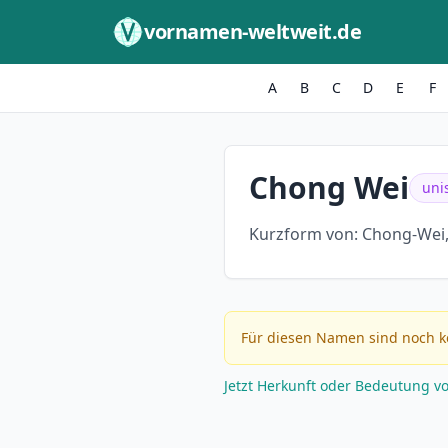
Zum Inhalt springen
vornamen-weltweit.de
A
B
C
D
E
F
Chong Wei
uni
Kurzform von:
Chong-Wei,
Für diesen Namen sind noch k
Jetzt Herkunft oder Bedeutung v