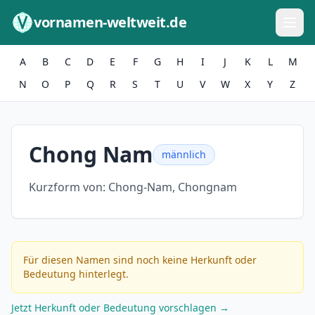
Zum Inhalt springen
vornamen-weltweit.de
A
B
C
D
E
F
G
H
I
J
K
L
M
N
O
P
Q
R
S
T
U
V
W
X
Y
Z
Chong Nam
männlich
Kurzform von:
Chong-Nam, Chongnam
Für diesen Namen sind noch keine Herkunft oder
Bedeutung hinterlegt.
Jetzt Herkunft oder Bedeutung vorschlagen →